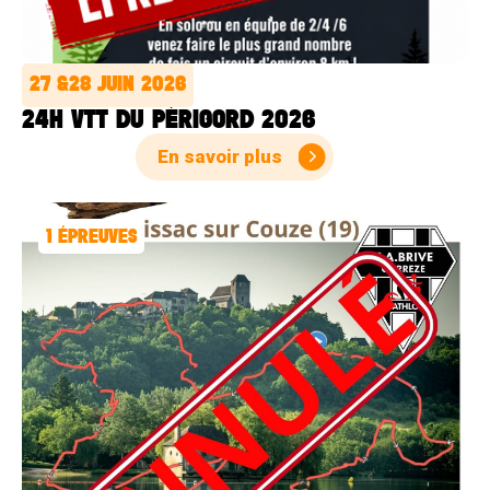
27 &
28 JUIN 2026
24H VTT DU PÉRIGORD 2026
En savoir plus
1
ÉPREUVES