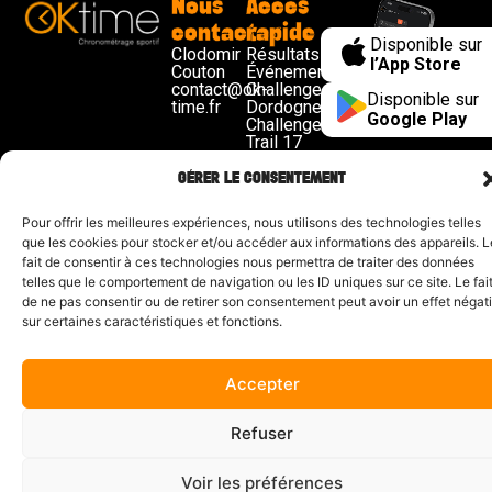
Nous
Accès
contacter
rapide
Disponible sur
Clodomir
Résultats
l’App Store
Couton
Événements
contact@ok-
Challenge
Disponible sur
time.fr
Dordogne
Google Play
Challenge
Trail 17
Demande
de devis
GÉRER LE CONSENTEMENT
Mentions légales
| Propulsé par
CYL&COM
Pour offrir les meilleures expériences, nous utilisons des technologies telles
que les cookies pour stocker et/ou accéder aux informations des appareils. L
fait de consentir à ces technologies nous permettra de traiter des données
telles que le comportement de navigation ou les ID uniques sur ce site. Le fai
de ne pas consentir ou de retirer son consentement peut avoir un effet négati
sur certaines caractéristiques et fonctions.
Accepter
Refuser
DIRECT COURSE / LIVE... C’EST ICI !
Voir les préférences