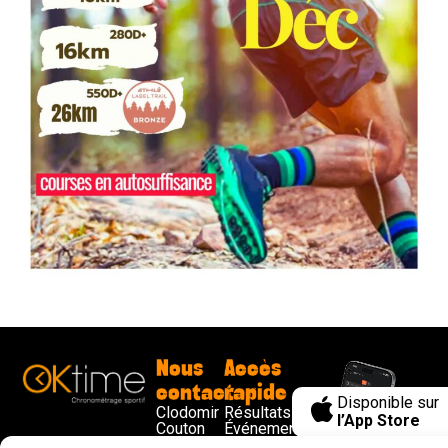
Nous
Accès
contacter
rapide
Disponible sur
Clodomir
Résultats
l’App Store
Couton
Événements
contact@ok-
Challenge