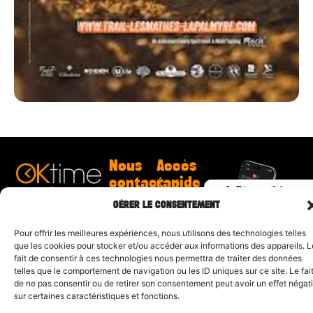
Nous
Accès
contacter
rapide
Disponible sur
Clodomir
Résultats
l’App Store
GÉRER LE CONSENTEMENT
Couton
Événements
contact@ok-
Challenge
Disponible sur
time.fr
Dordogne
Pour offrir les meilleures expériences, nous utilisons des technologies telles
Google Play
Challenge
que les cookies pour stocker et/ou accéder aux informations des appareils. L
Trail 17
fait de consentir à ces technologies nous permettra de traiter des données
Demande
telles que le comportement de navigation ou les ID uniques sur ce site. Le fai
de devis
de ne pas consentir ou de retirer son consentement peut avoir un effet négati
sur certaines caractéristiques et fonctions.
Mentions légales
| Propulsé par
CYL&COM