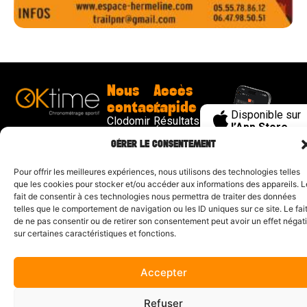
Nous
Accès
contacter
rapide
Disponible sur
Clodomir
Résultats
l’App Store
Couton
Événements
contact@ok-
Challenge
GÉRER LE CONSENTEMENT
Disponible sur
time.fr
Dordogne
Google Play
Challenge
Pour offrir les meilleures expériences, nous utilisons des technologies telles
Trail 17
que les cookies pour stocker et/ou accéder aux informations des appareils. L
Demande
fait de consentir à ces technologies nous permettra de traiter des données
de devis
telles que le comportement de navigation ou les ID uniques sur ce site. Le fai
de ne pas consentir ou de retirer son consentement peut avoir un effet négati
Mentions légales
| Propulsé par
CYL&COM
sur certaines caractéristiques et fonctions.
Accepter
Refuser