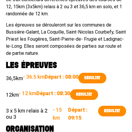
12, 15km (3x5km) relais à 2 ou 3 et 36,5 km en solo, et 1
randonnée de 12 km.
Les épreuves se dérouleront sur les communes de
Bussière-Galant, La Coquille, Saint-Nicolas Courbefy, Saint
Priest les Fougères, Saint-Pierre-de- Frugie et Ladignac-
le-Long. Elles seront composées de parties sur route et
de partie nature.
LES ÉPREUVES
- 36.5 km
Départ : 08:00
36,5km
RÉSULTAT
- 12 km
Départ : 08:30
12km
RÉSULTAT
- 15
Départ :
3 x 5 km relais à 2
RÉSULTAT
ou 3
km
09:15
ORGANISATION