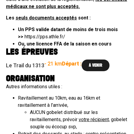
médicaux ne sont plus acceptés.
Les
seuls documents acceptés
sont :
Un PPS valide datant de moins de trois mois
>>
https://pps.athle.fr/
Ou, une licence FFA de la saison en cours
LES ÉPREUVES
- 21 km
Départ :
Le Trail du 1313
À VENIR
ORGANISATION
Autres informations utiles :
Ravitaillement au 10km, eau au 16km et
ravitaillement à l’arrivée,
AUCUN gobelet distribué sur les
ravitaillements, prévoir
votre récipient,
gobelet
souple ou écocup svp,
Retrait des dossards, au stade : contre présentation