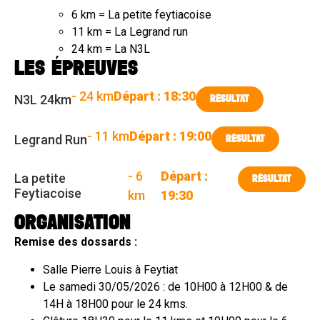
6 km = La petite feytiacoise
11 km = La Legrand run
24 km = La N3L
LES ÉPREUVES
- 24 km
Départ : 18:30
N3L 24km
RÉSULTAT
- 11 km
Départ : 19:00
Legrand Run
RÉSULTAT
- 6
Départ :
La petite
RÉSULTAT
Feytiacoise
km
19:30
ORGANISATION
Remise des dossards :
Salle Pierre Louis à Feytiat
Le samedi 30/05/2026 : de 10H00 à 12H00 & de
14H à 18H00 pour le 24 kms.