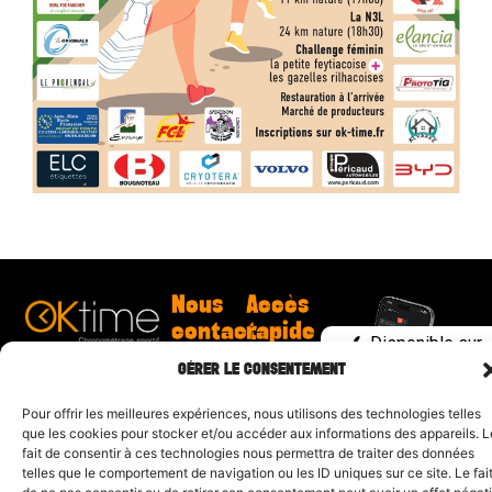
Nous
Accès
contacter
rapide
Disponible sur
Clodomir
Résultats
l’App Store
GÉRER LE CONSENTEMENT
Couton
Événements
contact@ok-
Challenge
Disponible sur
time.fr
Dordogne
Pour offrir les meilleures expériences, nous utilisons des technologies telles
Google Play
Challenge
que les cookies pour stocker et/ou accéder aux informations des appareils. L
Trail 17
fait de consentir à ces technologies nous permettra de traiter des données
Demande
telles que le comportement de navigation ou les ID uniques sur ce site. Le fai
de devis