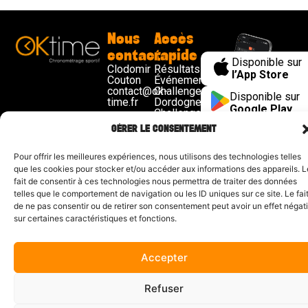
Nous
Accès
contacter
rapide
Disponible sur
Clodomir
Résultats
l’App Store
Couton
Événements
contact@ok-
Challenge
Disponible sur
time.fr
Dordogne
Google Play
Challenge
Trail 17
GÉRER LE CONSENTEMENT
Demande
de devis
Pour offrir les meilleures expériences, nous utilisons des technologies telles
que les cookies pour stocker et/ou accéder aux informations des appareils. L
Mentions légales
| Propulsé par
CYL&COM
fait de consentir à ces technologies nous permettra de traiter des données
telles que le comportement de navigation ou les ID uniques sur ce site. Le fai
de ne pas consentir ou de retirer son consentement peut avoir un effet négati
sur certaines caractéristiques et fonctions.
Accepter
Refuser