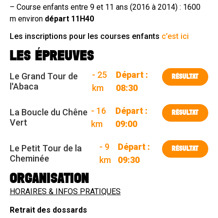
– Course enfants entre 9 et 11 ans (2016 à 2014) : 1600
m environ
départ 11H40
Les inscriptions pour les courses enfants
c’est ici
LES ÉPREUVES
- 25
Départ :
Le Grand Tour de
RÉSULTAT
l'Abaca
km
08:30
- 16
Départ :
La Boucle du Chêne
RÉSULTAT
Vert
km
09:00
- 9
Départ :
Le Petit Tour de la
RÉSULTAT
Cheminée
km
09:30
ORGANISATION
HORAIRES & INFOS PRATIQUES
Retrait des dossards