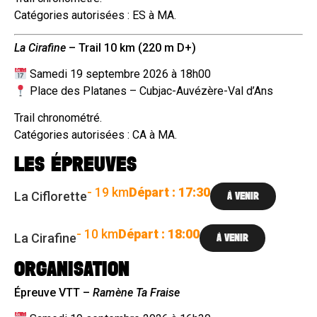
Catégories autorisées : ES à MA.
La Cirafine
– Trail 10 km (220 m D+)
Samedi 19 septembre 2026 à 18h00
Place des Platanes – Cubjac-Auvézère-Val d’Ans
Trail chronométré.
Catégories autorisées : CA à MA.
LES ÉPREUVES
- 19 km
Départ : 17:30
La Ciflorette
À VENIR
- 10 km
Départ : 18:00
La Cirafine
À VENIR
ORGANISATION
Épreuve VTT –
Ramène Ta Fraise