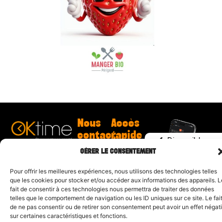
Nous
Accès
contacter
rapide
Disponible sur
Clodomir
Résultats
l’App Store
GÉRER LE CONSENTEMENT
Couton
Événements
contact@ok-
Challenge
Disponible sur
time.fr
Dordogne
Pour offrir les meilleures expériences, nous utilisons des technologies telles
Google Play
Challenge
que les cookies pour stocker et/ou accéder aux informations des appareils. L
Trail 17
fait de consentir à ces technologies nous permettra de traiter des données
Demande
telles que le comportement de navigation ou les ID uniques sur ce site. Le fai
de devis
de ne pas consentir ou de retirer son consentement peut avoir un effet négati
sur certaines caractéristiques et fonctions.
Mentions légales
| Propulsé par
CYL&COM